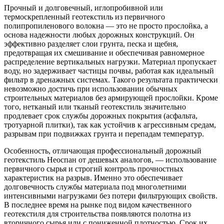
Прочный и долговечный, иглопробивной или
термоскрепленный геотекстиль из первичного
полипропиленового волокна — это не просто прослойка, а
основа надежности любых дорожных конструкций. Он
эффективно разделяет слои грунта, песка и щебня,
предотвращая их смешивание и обеспечивая равномерное
распределение вертикальных нагрузки. Материал пропускает
воду, но задерживает частицы почвы, работая как идеальный
фильтр в дренажных системах. Такого результата практически
невозможно достичь при использовании обычных
строительных материалов без армирующей прослойки. Кроме
того, нетканый или тканый геотекстиль значительно
продлевает срок службы дорожных покрытия (асфальта,
тротуарной плитки), так как устойчив к агрессивным средам,
разрывам при подвижках грунта и перепадам температур.
Особенность, отличающая профессиональный дорожный
геотекстиль Неоспан от дешевых аналогов, — использование
первичного сырья и строгий контроль прочностных
характеристик на разрыв. Именно это обеспечивает
долговечность службы материала под многолетними
интенсивными нагрузками без потери фильтрующих свойств.
В последнее время на рынке под видом качественного
геотекстиля для строительства появляются полотна из
вторичного сырья или с пониженной плотностью. Срок их