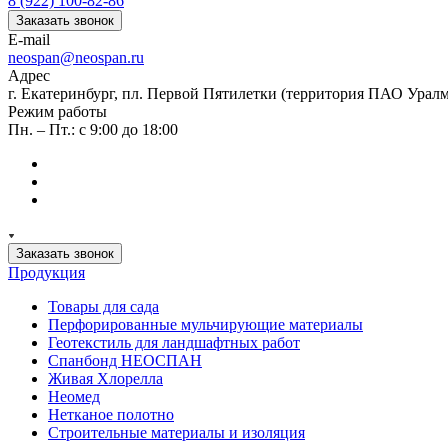
8 (922) 100-82-86
Заказать звонок
E-mail
neospan@neospan.ru
Адрес
г. Екатеринбург, пл. Первой Пятилетки (территория ПАО Урал
Режим работы
Пн. – Пт.: с 9:00 до 18:00
Заказать звонок
Продукция
Товары для сада
Перфорированные мульчирующие материалы
Геотекстиль для ландшафтных работ
Спанбонд НЕОСПАН
Живая Хлорелла
Нeомед
Нетканое полотно
Строительные материалы и изоляция