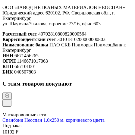
ООО «ЗАВОД НЕТКАНЫХ МАТЕРИАЛОВ НЕОСПАН»
Юридический адрес 620102, РФ, Свердловская обл., г.
Екатеринбург,
ул. Шаумяна/Чкалова, строение 73/16, офис 603
Расчетный счет
40702810800820000564
Корреспондентский счет
30101810200000000803
Наименование банка
ПАО СКБ Приморья Примсоцбанк г.
Екатеринбург
ИНН
6671456265
ОГРН
1146671017063
КПП
667101001
БИК
040507803
С этим товаром покупают
Маскировочные сети
Спанбонд Неоспан 1,6х250 м. коричневого цвета
Под заказ
10192 ₽