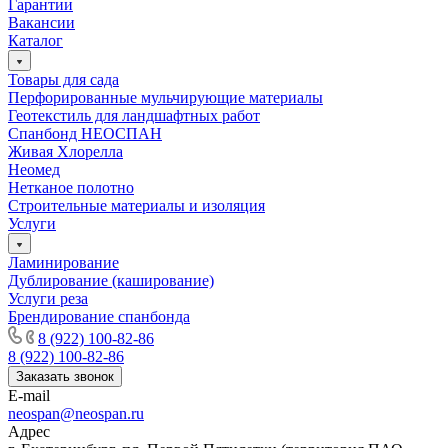
Гарантии
Вакансии
Каталог
Товары для сада
Перфорированные мульчирующие материалы
Геотекстиль для ландшафтных работ
Спанбонд НЕОСПАН
Живая Хлорелла
Нeомед
Нетканое полотно
Строительные материалы и изоляция
Услуги
Ламинирование
Дублирование (каширование)
Услуги реза
Брендирование спанбонда
8 (922) 100-82-86
8 (922) 100-82-86
Заказать звонок
E-mail
neospan@neospan.ru
Адрес