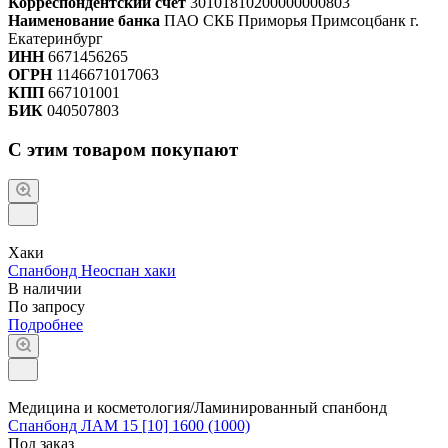
Корреспондентский счет
30101810200000000803
Наименование банка
ПАО СКБ Приморья Примсоцбанк г.
Екатеринбург
ИНН
6671456265
ОГРН
1146671017063
КПП
667101001
БИК
040507803
С этим товаром покупают
Хаки
Спанбонд Неоспан хаки
В наличии
По зап
р
осу
Подробнее
Медицина и косметология/Ламинированный спанбонд
Спанбонд ЛАМ 15 [10] 1600 (1000)
Под заказ