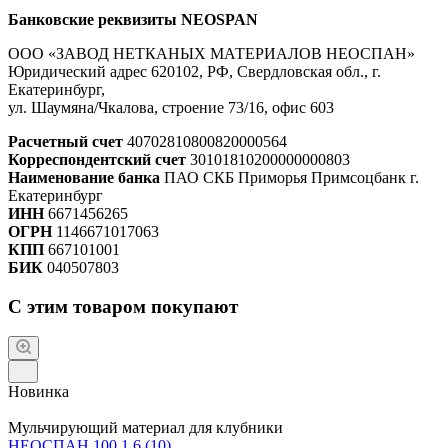
Банковские реквизиты NEOSPAN
ООО «ЗАВОД НЕТКАНЫХ МАТЕРИАЛОВ НЕОСПАН»
Юридический адрес 620102, РФ, Свердловская обл., г.
Екатеринбург,
ул. Шаумяна/Чкалова, строение 73/16, офис 603
Расчетный счет
40702810800820000564
Корреспондентский счет
30101810200000000803
Наименование банка
ПАО СКБ Приморья Примсоцбанк г.
Екатеринбург
ИНН
6671456265
ОГРН
1146671017063
КПП
667101001
БИК
040507803
С этим товаром покупают
Новинка
Мульчирующий материал для клубники
НЕОСПАН 100 1,6 (10)