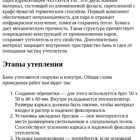
парогидроизоляция NEOSPAN FB. Это двухслойный
материал, состоящий из алюминиевой фольги, скрепленной с
крафт-бумагой термическим способом. Первый компонент
обеспечивает непроницаемость для пара и отражает
инфракрасное излучение, помогая сохранять тепло. Бумага
дает механическую прочность. Такая структура препятствует
повреждению конструкций от проникновения паров,
сохраняет утеплитель и его свойства. Дополнительно
материал защищает внутреннее пространство бань и саун от
попадания частиц утеплителя.
Этапы утепления
Бани утепляются снаружи и изнутри. Общая схема
проведения работ выглядит так:
Создание обрешетки — для этого используется брус 50 х
50 и 40 х 60 мм. Внутри укладывается теплоизолятор.
Размеры каркаса должны быть такими, чтобы материал
входил в распор и надежно фиксировался.
Установка закладных брусков — они монтируются в
месте размещения светильников и специальных полок.
Способствуют усилению каркаса и надежной фиксации
утеплителя.
Укладка пароизоляции — потребуется, если основной