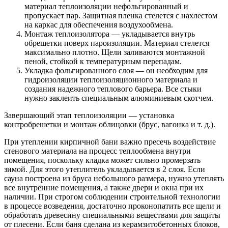
материал теплоизоляции нефольгированный и
пропускает пар. Защитная пленка стелется с нахлестом
на каркас для обеспечения воздухообмена.
Монтаж теплоизолятора — укладывается внутрь
обрешетки поверх пароизоляции. Материал стелется
максимально плотно. Щели заливаются монтажной
пеной, стойкой к температурным перепадам.
Укладка фольгированного слоя — он необходим для
гидроизоляции теплоизоляционного материала и
создания надежного теплового барьера. Все стыки
нужно заклеить специальным алюминиевым скотчем.
Завершающий этап теплоизоляции — установка
контробрешетки и монтаж облицовки (брус, вагонка и т. д.).
При утеплении кирпичной бани важно пресечь воздействие
стенового материала на процесс теплообмена внутри
помещения, поскольку кладка может сильно промерзать
зимой. Для этого утеплитель укладывается в 2 слоя. Если
сауна построена из бруса небольшого размера, нужно утеплять
все внутренние помещения, а также двери и окна при их
наличии. При строгом соблюдении строительной технологии
в процессе возведения, достаточно проконопатить все щели и
обработать древесину специальными веществами для защиты
от плесени. Если баня сделана из керамзитобетонных блоков,