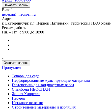
8 (922) 100-82-86
Заказать звонок
E-mail
neospan@neospan.ru
Адрес
г. Екатеринбург, пл. Первой Пятилетки (территория ПАО Урал
Режим работы
Пн. – Пт.: с 9:00 до 18:00
Заказать звонок
Продукция
Товары для сада
Перфорированные мульчирующие материалы
Геотекстиль для ландшафтных работ
Спанбонд НЕОСПАН
Живая Хлорелла
Нeомед
Нетканое полотно
Строительные материалы и изоляция