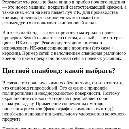
Результат: что реально было видно в прибор ночного видения
— это номер машины, покрытый светоотражающей краской, а
также снег, если на него падает луч ИК. Для производства
кикимор и леших (маскировочных костюмов) не
рекомендуется использовать капроновый канат.
В итоге спанбонд — самый приятный материал в плане
проверки. Белый сливается со снегом, а серый — не потерял
цвет в ИК-спектре. Рекомендуется дополнительно
использовать ИК-ремиссириющие пропитки (это сажа +
керосин). Пример сетей с наполнением спанбонда различного
военного цвета прекрасно показал себя в полевых условиях.
Цветной спанбонд: какой выбрать?
В связи с технологическими особенностями, стоит отметить,
что спанбонд гидрофобный. Это связано с природой
полипропилена и неоднородностью поверхности. Поэтому
окрашивание готового материала представляет собой
сложную задачу. Применение современных методов
нанесения рисунков (флексография, тампопечать и т. д.)
неизбежно приводит к значительному удорожанию конечного
продукта.
Поэтому рационально использовать базовые цвета, которые