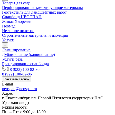
Товары для сада
Перфорированные мульчирующие материалы
Геотекстиль для ландшафтных работ
Спанбонд НЕОСПАН
Живая Хлорелла
Нeомед
Нетканое полотно
Строительные материалы и изоляция
Услуги
Ламинирование
Дублирование (каширование)
Услуги реза
Брендирование спанбонда
8 (922) 100-82-86
8 (922) 100-82-86
Заказать звонок
E-mail
neospan@neospan.ru
Адрес
г. Екатеринбург, пл. Первой Пятилетки (территория ПАО
Уралмашзавод)
Режим работы
Пн. – Пт.: с 9:00 до 18:00