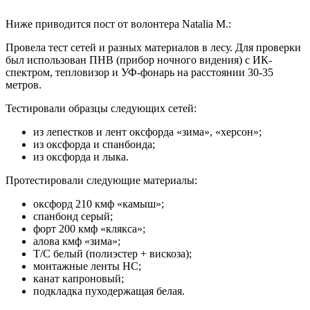
Ниже приводится пост от волонтера Natalia М.:
Провела тест сетей и разных материалов в лесу. Для проверки
был использован ПНВ (прибор ночного видения) с ИК-
спектром, тепловизор и УФ-фонарь на расстоянии 30-35
метров.
Тестировали образцы следующих сетей:
из лепестков и лент оксфорда «зима», «херсон»;
из оксфорда и спанбонда;
из оксфорда и лыка.
Протестировали следующие материалы:
оксфорд 210 кмф «камыш»;
спанбонд серый;
форт 200 кмф «клякса»;
алова кмф «зима»;
Т/С белый (полиэстер + вискоза);
монтажные ленты НС;
канат капроновый;
подкладка пуходержащая белая.