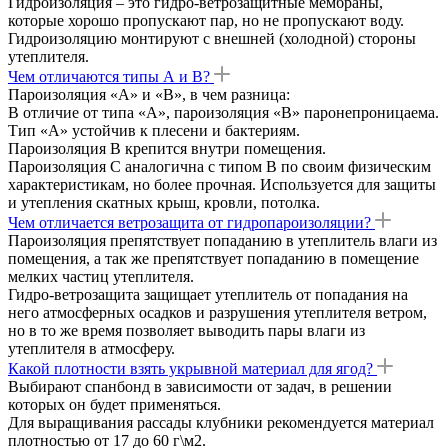
Гидроизоляция – это гидро-ветрозащитные мембраны,
которые хорошо пропускают пар, но не пропускают воду.
Гидроизоляцию монтируют с внешней (холодной) стороны
утеплителя.
Чем отличаются типы А и В?
Пароизоляция «А» и «В», в чем разница:
В отличие от типа «А», пароизоляция «В» паронепроницаема.
Тип «А» устойчив к плесени и бактериям.
Пароизоляция B крепится внутри помещения.
Пароизоляция С аналогична с типом В по своим физическим
характеристикам, но более прочная. Используется для защиты
и утепления скатных крыш, кровли, потолка.
Чем отличается ветрозащита от гидропароизоляции?
Пароизоляция препятствует попаданию в утеплитель влаги из
помещения, а так же препятствует попаданию в помещение
мелких частиц утеплителя.
Гидро-ветрозащита защищает утеплитель от попадания на
него атмосферных осадков и разрушения утеплителя ветром,
но в то же время позволяет выводить пары влаги из
утеплителя в атмосферу.
Какой плотности взять укрывной материал для ягод?
Выбирают спанбонд в зависимости от задач, в решении
которых он будет применяться.
Для выращивания рассады клубники рекомендуется материал
плотностью от 17 до 60 г\м2.