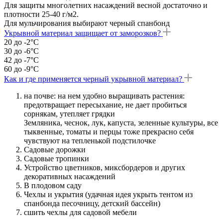
Для защиты многолетних насаждений весной достаточно и
плотности 25-40 г/м2.
Для мульчирования выбирают черный спанбонд
Укрывной материал защищает от заморозков?
20 до -2°С
30 до -6°С
42 до -7°С
60 до -9°С
Как и где применяется черный укрывной материал?
на почве: на нем удобно выращивать растения:
предотвращает пересыхание, не дает пробиться
сорнякам, утепляет грядки
Земляника, чеснок, лук, капуста, зеленные культуры, все
тыквенные, томаты и перцы тоже прекрасно себя
чувствуют на тепленькой подстилочке
Садовые дорожки
Садовые тропинки
Устройство цветников, миксбордеров и других
декоративных насаждений
В плодовом саду
Чехлы и укрытия (удачная идея укрыть тентом из
спанбонда песочницу, детский бассейн)
сшить чехлы для садовой мебели