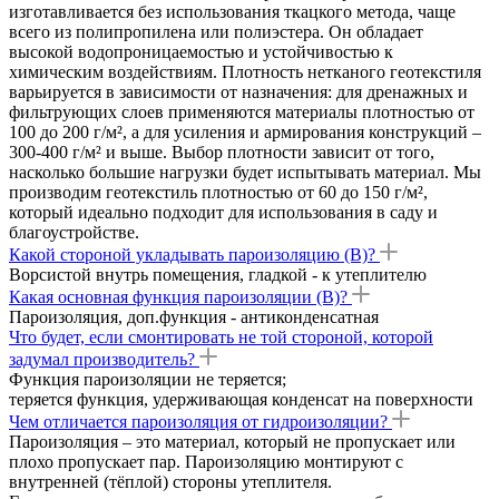
изготавливается без использования ткацкого метода, чаще
всего из полипропилена или полиэстера. Он обладает
высокой водопроницаемостью и устойчивостью к
химическим воздействиям. Плотность нетканого геотекстиля
варьируется в зависимости от назначения: для дренажных и
фильтрующих слоев применяются материалы плотностью от
100 до 200 г/м², а для усиления и армирования конструкций –
300-400 г/м² и выше. Выбор плотности зависит от того,
насколько большие нагрузки будет испытывать материал. Мы
производим геотекстиль плотностью от 60 до 150 г/м²,
который идеально подходит для использования в саду и
благоустройстве.
Какой стороной укладывать пароизоляцию (В)?
Ворсистой внутрь помещения, гладкой - к утеплителю
Какая основная функция пароизоляции (В)?
Пароизоляция, доп.функция - антиконденсатная
Что будет, если смонтировать не той стороной, которой
задумал производитель?
Функция пароизоляции не теряется;
теряется функция, удерживающая конденсат на поверхности
Чем отличается пароизоляция от гидроизоляции?
Пароизоляция – это материал, который не пропускает или
плохо пропускает пар. Пароизоляцию монтируют с
внутренней (тёплой) стороны утеплителя.