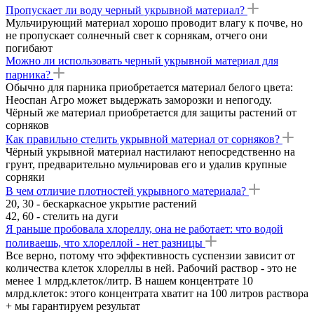
Пропускает ли воду черный укрывной материал?
Мульчирующий материал хорошо проводит влагу к почве, но
не пропускает солнечный свет к сорнякам, отчего они
погибают
Можно ли использовать черный укрывной материал для
парника?
Обычно для парника приобретается материал белого цвета:
Неоспан Агро может выдержать заморозки и непогоду.
Чёрный же материал приобретается для защиты растений от
сорняков
Как правильно стелить укрывной материал от сорняков?
Чёрный укрывной материал настилают непосредственно на
грунт, предварительно мульчировав его и удалив крупные
сорняки
В чем отличие плотностей укрывного материала?
20, 30 - бескаркасное укрытие растений
42, 60 - стелить на дуги
Я раньше пробовала хлореллу, она не работает: что водой
поливаешь, что хлореллой - нет разницы
Все верно, потому что эффективность суспензии зависит от
количества клеток хлореллы в ней. Рабочий раствор - это не
менее 1 млрд.клеток/литр. В нашем концентрате 10
млрд.клеток: этого концентрата хватит на 100 литров раствора
+ мы гарантируем результат