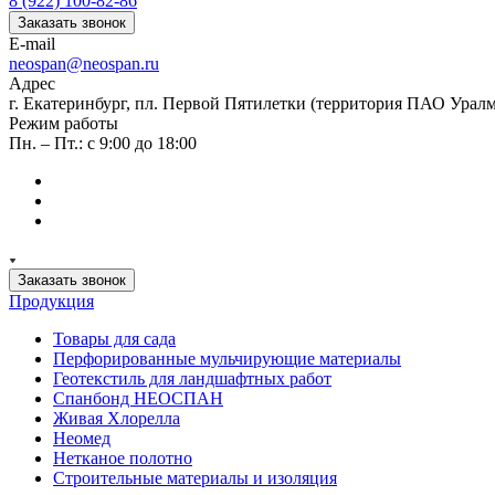
8 (922) 100-82-86
Заказать звонок
E-mail
neospan@neospan.ru
Адрес
г. Екатеринбург, пл. Первой Пятилетки (территория ПАО Урал
Режим работы
Пн. – Пт.: с 9:00 до 18:00
Заказать звонок
Продукция
Товары для сада
Перфорированные мульчирующие материалы
Геотекстиль для ландшафтных работ
Спанбонд НЕОСПАН
Живая Хлорелла
Нeомед
Нетканое полотно
Строительные материалы и изоляция