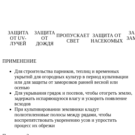
ЗАЩИТА
ЗАЩИТА
З
ПРОПУСКАЕТ
ЗАЩИТА ОТ
ОТ UV-
ОТ
ЗА
СВЕТ
НАСЕКОМЫХ
ЛУЧЕЙ
ДОЖДЯ
ПРИМЕНЕНИЕ
Для строительства парников, теплиц и временных
укрытий для огородных культур в период культивации
или для защиты от заморозков ранней весной или
осенью
Для укрывания грядок и посевов, чтобы отогреть землю,
задержать испаряющуюся влагу и ускорить появление
всходов
При культивировании земляники кладут
полиэтиленовые полосы между рядами, чтобы
воспрепятствовать укоренению усов и упростить
процесс их обрезки