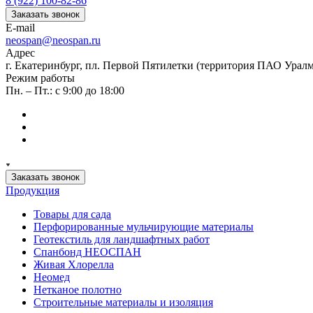
8 (922) 100-82-86
Заказать звонок
E-mail
neospan@neospan.ru
Адрес
г. Екатеринбург, пл. Первой Пятилетки (территория ПАО Урал
Режим работы
Пн. – Пт.: с 9:00 до 18:00
Заказать звонок
Продукция
Товары для сада
Перфорированные мульчирующие материалы
Геотекстиль для ландшафтных работ
Спанбонд НЕОСПАН
Живая Хлорелла
Нeомед
Нетканое полотно
Строительные материалы и изоляция