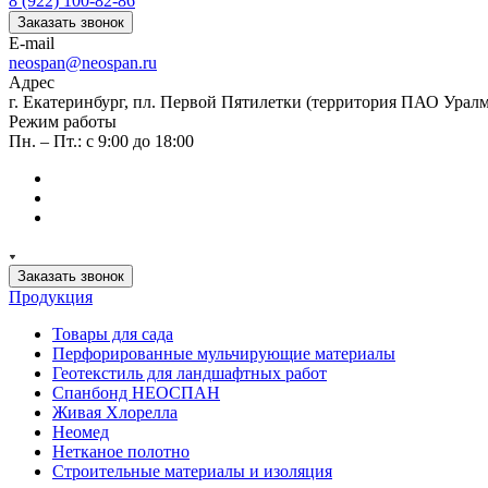
8 (922) 100-82-86
Заказать звонок
E-mail
neospan@neospan.ru
Адрес
г. Екатеринбург, пл. Первой Пятилетки (территория ПАО Урал
Режим работы
Пн. – Пт.: с 9:00 до 18:00
Заказать звонок
Продукция
Товары для сада
Перфорированные мульчирующие материалы
Геотекстиль для ландшафтных работ
Спанбонд НЕОСПАН
Живая Хлорелла
Нeомед
Нетканое полотно
Строительные материалы и изоляция