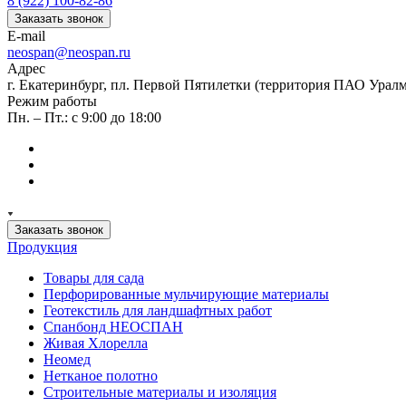
8 (922) 100-82-86
Заказать звонок
E-mail
neospan@neospan.ru
Адрес
г. Екатеринбург, пл. Первой Пятилетки (территория ПАО Урал
Режим работы
Пн. – Пт.: с 9:00 до 18:00
Заказать звонок
Продукция
Товары для сада
Перфорированные мульчирующие материалы
Геотекстиль для ландшафтных работ
Спанбонд НЕОСПАН
Живая Хлорелла
Нeомед
Нетканое полотно
Строительные материалы и изоляция