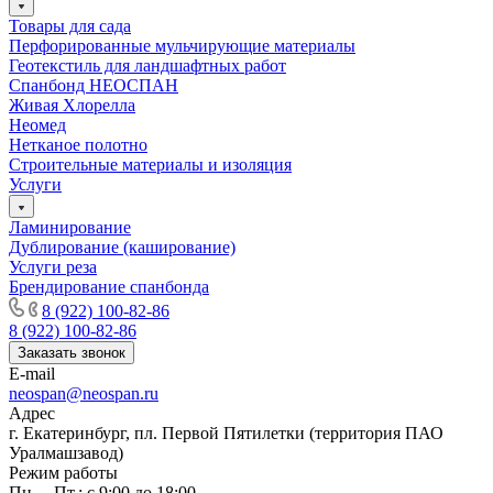
Товары для сада
Перфорированные мульчирующие материалы
Геотекстиль для ландшафтных работ
Спанбонд НЕОСПАН
Живая Хлорелла
Нeомед
Нетканое полотно
Строительные материалы и изоляция
Услуги
Ламинирование
Дублирование (каширование)
Услуги реза
Брендирование спанбонда
8 (922) 100-82-86
8 (922) 100-82-86
Заказать звонок
E-mail
neospan@neospan.ru
Адрес
г. Екатеринбург, пл. Первой Пятилетки (территория ПАО
Уралмашзавод)
Режим работы
Пн. – Пт.: с 9:00 до 18:00