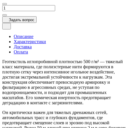
Задать вопрос
Описание
Характеристики
Доставка
Оплата
Геотекстиль иглопробивной плотностью 500 г/м² — тяжелый
класс материала, где полиэстерные нити формируются в
плотную сетку через интенсивное игольное воздействие,
достигая экстремальной устойчивости к нагрузкам. Эта
конструкция обеспечивает превосходную армировку и
фильтрацию в агрессивных средах, не уступая по
водопроницаемости, и подходит для промышленных
масштабов. Его химическая инертность предотвращает
деградацию в контакте с загрязнителями.
Он критически важен для тяжелых дренажных сетей,
автомобильных трасс и глубоких фундаментов, где
предотвращает смещение слоев и эрозию под высокой
нагрузкой. Рулон 50 м длиной при ширине 2 м в серо-бежевом