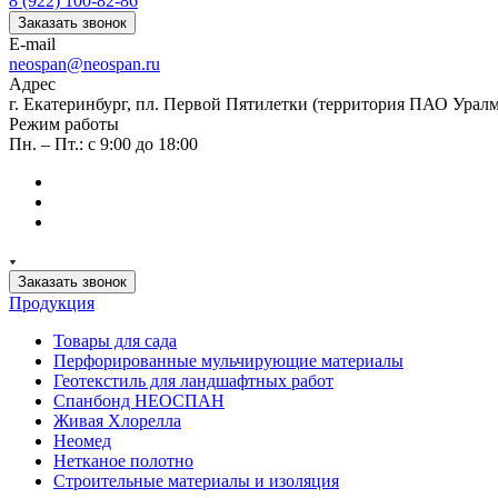
8 (922) 100-82-86
Заказать звонок
E-mail
neospan@neospan.ru
Адрес
г. Екатеринбург, пл. Первой Пятилетки (территория ПАО Урал
Режим работы
Пн. – Пт.: с 9:00 до 18:00
Заказать звонок
Продукция
Товары для сада
Перфорированные мульчирующие материалы
Геотекстиль для ландшафтных работ
Спанбонд НЕОСПАН
Живая Хлорелла
Нeомед
Нетканое полотно
Строительные материалы и изоляция