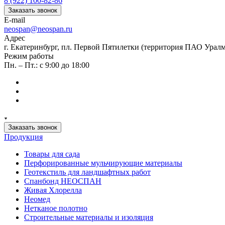
8 (922) 100-82-86
Заказать звонок
E-mail
neospan@neospan.ru
Адрес
г. Екатеринбург, пл. Первой Пятилетки (территория ПАО Урал
Режим работы
Пн. – Пт.: с 9:00 до 18:00
Заказать звонок
Продукция
Товары для сада
Перфорированные мульчирующие материалы
Геотекстиль для ландшафтных работ
Спанбонд НЕОСПАН
Живая Хлорелла
Нeомед
Нетканое полотно
Строительные материалы и изоляция