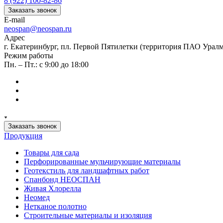
8 (922) 100-82-86
Заказать звонок
E-mail
neospan@neospan.ru
Адрес
г. Екатеринбург, пл. Первой Пятилетки (территория ПАО Урал
Режим работы
Пн. – Пт.: с 9:00 до 18:00
Заказать звонок
Продукция
Товары для сада
Перфорированные мульчирующие материалы
Геотекстиль для ландшафтных работ
Спанбонд НЕОСПАН
Живая Хлорелла
Нeомед
Нетканое полотно
Строительные материалы и изоляция