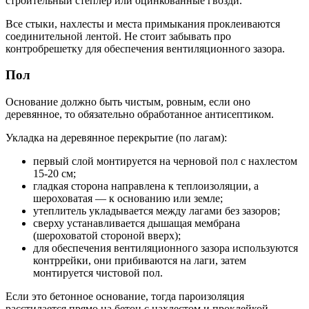
строительный степлер или оцинкованные гвозди.
Все стыки, нахлесты и места примыкания проклеиваются
соединительной лентой. Не стоит забывать про
контробрешетку для обеспечения вентиляционного зазора.
Пол
Основание должно быть чистым, ровным, если оно
деревянное, то обязательно обработанное антисептиком.
Укладка на деревянное перекрытие (по лагам):
первый слой монтируется на черновой пол с нахлестом
15-20 см;
гладкая сторона направлена к теплоизоляции, а
шероховатая — к основанию или земле;
утеплитель укладывается между лагами без зазоров;
сверху устанавливается дышащая мембрана
(шероховатой стороной вверх);
для обеспечения вентиляционного зазора используются
контррейки, они прибиваются на лаги, затем
монтируется чистовой пол.
Если это бетонное основание, тогда пароизоляция
расстилается прямо на бетон с нахлестом и проклейкой