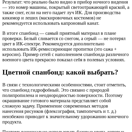
Результат: что реально было видно в прибор ночного видения
— это номер машины, покрытый светоотражающей краской, а
также снег, если на него падает луч ИК. Для производства
кикимор и леших (маскировочных костюмов) не
рекомендуется использовать капроновый канат.
В итоге спанбонд — самый приятный материал в плане
проверки. Белый сливается со снегом, а серый — не потерял
цвет в ИК-спектре. Рекомендуется дополнительно
использовать ИК-ремиссириющие пропитки (это сажа +
керосин). Пример сетей с наполнением спанбонда различного
военного цвета прекрасно показал себя в полевых условиях.
Цветной спанбонд: какой выбрать?
В связи с технологическими особенностями, стоит отметить,
что спанбонд гидрофобный. Это связано с природой
полипропилена и неоднородностью поверхности. Поэтому
окрашивание готового материала представляет собой
сложную задачу. Применение современных методов
нанесения рисунков (флексография, тампопечать и т. д.)
неизбежно приводит к значительному удорожанию конечного
продукта.
Поэтому рационально использовать базовые цвета, которые