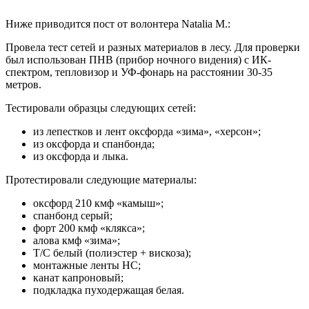
Ниже приводится пост от волонтера Natalia М.:
Провела тест сетей и разных материалов в лесу. Для проверки
был использован ПНВ (прибор ночного видения) с ИК-
спектром, тепловизор и УФ-фонарь на расстоянии 30-35
метров.
Тестировали образцы следующих сетей:
из лепестков и лент оксфорда «зима», «херсон»;
из оксфорда и спанбонда;
из оксфорда и лыка.
Протестировали следующие материалы:
оксфорд 210 кмф «камыш»;
спанбонд серый;
форт 200 кмф «клякса»;
алова кмф «зима»;
Т/С белый (полиэстер + вискоза);
монтажные ленты НС;
канат капроновый;
подкладка пуходержащая белая.