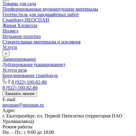
Товары для сада
Перфорированные мульчирующие материалы
Геотекстиль для ландшафтных работ
Спанбонд НЕОСПАН
Живая Хлорелла
Нeомед
Нетканое полотно
Строительные материалы и изоляция
Услуги
Ламинирование
Дублирование (каширование)
Услуги реза
Брендирование спанбонда
8 (922) 100-82-86
8 (922) 100-82-86
Заказать звонок
E-mail
neospan@neospan.ru
Адрес
г. Екатеринбург, пл. Первой Пятилетки (территория ПАО
Уралмашзавод)
Режим работы
Пн. – Пт.: с 9:00 до 18:00